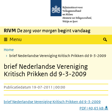
Overslaan en naar de inhoud gaan
Direct naar de hoofdnavigatie
Rijksinstituut voor
Volksgezondheid
en Milieu
Ministerie van Volksgezondheid,
Welzijn en Sport
RIVM
De zorg voor morgen
begint vandaag
Z
Menu
Home
brief Nederlandse Vereniging Kritisch Prikken dd 9-3-2009
brief Nederlandse Vereniging
Kritisch Prikken dd 9-3-2009
Publicatiedatum 19-07-2011 | 00:00
brief Nederlandse Vereniging Kritisch Prikken dd 9-3-2009
PDF | 40,65 kB