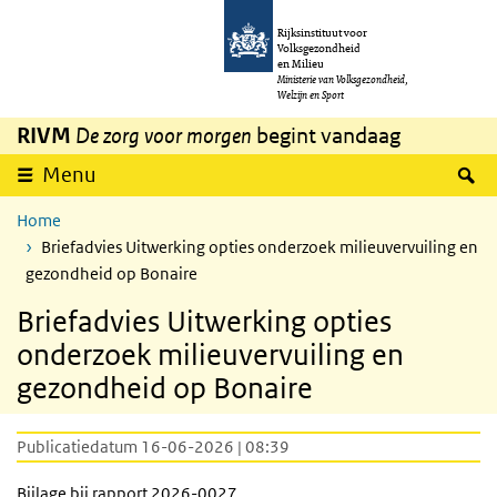
Overslaan en naar de inhoud gaan
Direct naar de hoofdnavigatie
Rijksinstituut voor
Volksgezondheid
en Milieu
Ministerie van Volksgezondheid,
Welzijn en Sport
RIVM
De zorg voor morgen
begint vandaag
Z
Menu
Home
Briefadvies Uitwerking opties onderzoek milieuvervuiling en
gezondheid op Bonaire
Briefadvies Uitwerking opties
onderzoek milieuvervuiling en
gezondheid op Bonaire
Publicatiedatum 16-06-2026 | 08:39
Bijlage bij rapport 2026-0027