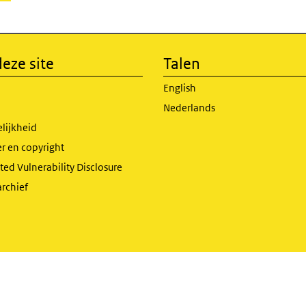
eze site
Talen
English
Nederlands
lijkheid
r en copyright
ed Vulnerability Disclosure
archief