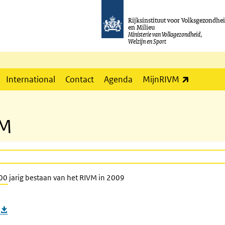
Rijksinstituut voor Volksgezondhe
en Milieu
Ministerie van Volksgezondheid,
Welzijn en Sport
(externe l
International
Contact
Agenda
MijnRIVM
VM
100 jarig bestaan van het RIVM in 2009