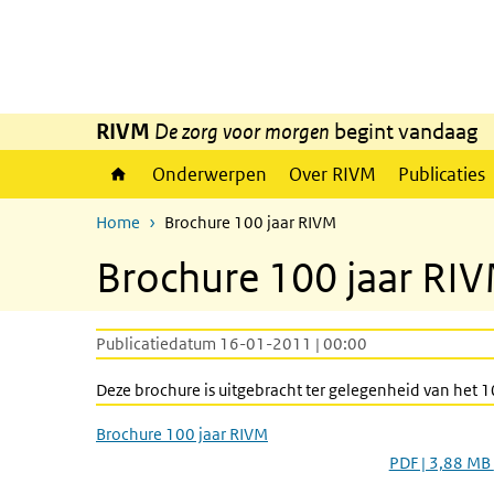
Overslaan en naar de inhoud gaan
Direct naar de hoofdnavigatie
RIVM
De zorg voor morgen
begint vandaag
Onderwerpen
Over RIVM
Publicaties
Home
Brochure 100 jaar RIVM
Brochure 100 jaar RI
Publicatiedatum 16-01-2011 | 00:00
Deze brochure is uitgebracht ter gelegenheid van het 
Brochure 100 jaar RIVM
PDF | 3,88 MB