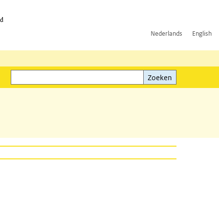
id
Nederlands
English
Zoeken
ink)
Zoeken