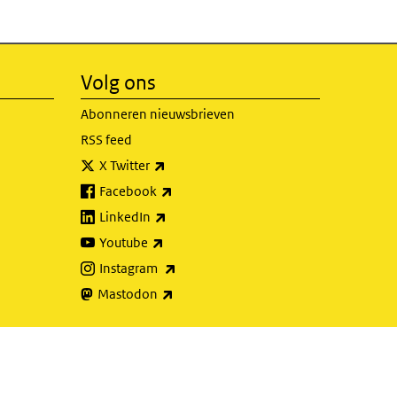
Volg ons
Abonneren nieuwsbrieven
RSS feed
(externe link)
X Twitter
(externe link)
Facebook
(externe link)
LinkedIn
(externe link)
Youtube
(externe link)
Instagram
(externe link)
Mastodon