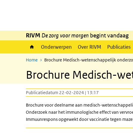
Overslaan en naar de inhoud gaan
Direct naar de hoofdnavigatie
RIVM
De zorg voor morgen
begint vandaag
Onderwerpen
Over RIVM
Publicaties
Home
Brochure Medisch-wetenschappelijk onderzo
Brochure Medisch-wet
Publicatiedatum 22-02-2024 | 13:17
Brochure voor deelname aan medisch-wetenschappel
Onderzoek naar het immunologische effect van vervro
Immuunrespons opgewekt door vaccinatie tegen mazele