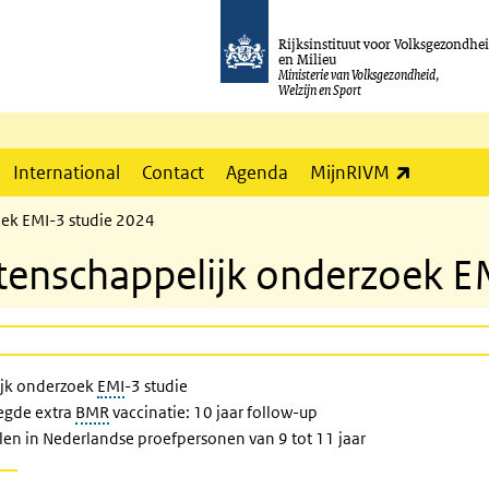
Rijksinstituut voor Volksgezondhe
en Milieu
Ministerie van Volksgezondheid,
Welzijn en Sport
(externe l
International
Contact
Agenda
MijnRIVM
ek EMI-3 studie 2024
enschappelijk onderzoek E
ijk onderzoek
EMI
-3 studie
egde extra
BMR
vaccinatie: 10 jaar follow-up
n in Nederlandse proefpersonen van 9 tot 11 jaar