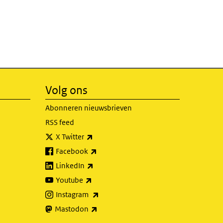
Volg ons
Abonneren nieuwsbrieven
RSS feed
(externe link)
X Twitter
(externe link)
Facebook
(externe link)
LinkedIn
(externe link)
Youtube
(externe link)
Instagram
(externe link)
Mastodon