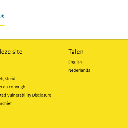
eze site
Talen
English
Nederlands
lijkheid
r en copyright
ed Vulnerability Disclosure
archief