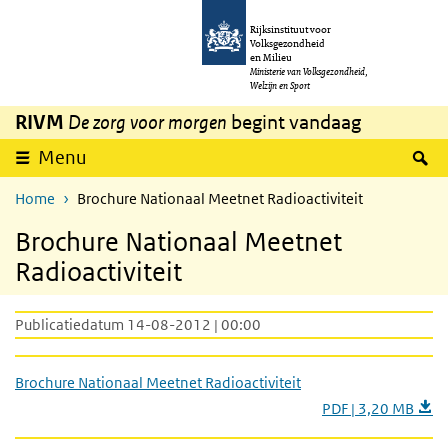
Overslaan en naar de inhoud gaan
Direct naar de hoofdnavigatie
Rijksinstituut voor
Volksgezondheid
en Milieu
Ministerie van Volksgezondheid,
Welzijn en Sport
RIVM
De zorg voor morgen
begint vandaag
Z
Menu
Home
Brochure Nationaal Meetnet Radioactiviteit
Brochure Nationaal Meetnet
Radioactiviteit
Publicatiedatum 14-08-2012 | 00:00
Brochure Nationaal Meetnet Radioactiviteit
PDF | 3,20 MB