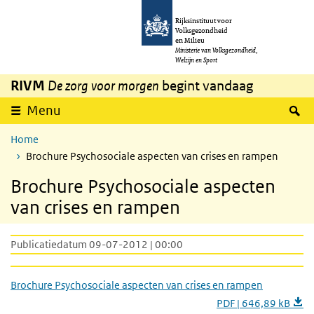
Overslaan en naar de inhoud gaan
Direct naar de hoofdnavigatie
Rijksinstituut voor
Volksgezondheid
en Milieu
Ministerie van Volksgezondheid,
Welzijn en Sport
RIVM
De zorg voor morgen
begint vandaag
Z
Menu
Home
Brochure Psychosociale aspecten van crises en rampen
Brochure Psychosociale aspecten
van crises en rampen
Publicatiedatum 09-07-2012 | 00:00
Brochure Psychosociale aspecten van crises en rampen
PDF | 646,89 kB