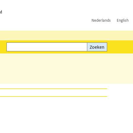
id
Nederlands
English
Zoeken
ink)
Zoeken