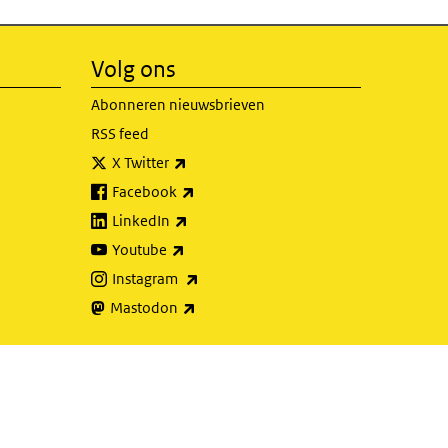
Volg ons
Abonneren nieuwsbrieven
RSS feed
(externe link)
X Twitter
(externe link)
Facebook
(externe link)
LinkedIn
(externe link)
Youtube
(externe link)
Instagram
(externe link)
Mastodon