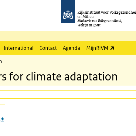
Rijksinstituut voor Volksgezondhe
en Milieu
Ministerie van Volksgezondheid,
Welzijn en Sport
(externe l
International
Contact
Agenda
MijnRIVM
on
s for climate adaptation