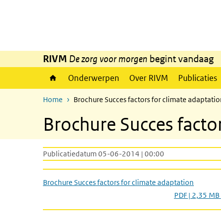
Overslaan en naar de inhoud gaan
Direct naar de hoofdnavigatie
RIVM
De zorg voor morgen
begint vandaag
Onderwerpen
Over RIVM
Publicaties
Home
Brochure Succes factors for climate adaptati
Brochure Succes factor
Publicatiedatum 05-06-2014 | 00:00
Brochure Succes factors for climate adaptation
PDF | 2,35 MB