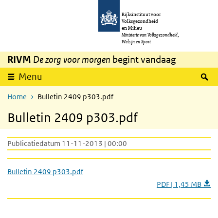
Overslaan en naar de inhoud gaan
Direct naar de hoofdnavigatie
Rijksinstituut voor
Volksgezondheid
en Milieu
Ministerie van Volksgezondheid,
Welzijn en Sport
RIVM
De zorg voor morgen
begint vandaag
Z
Menu
Home
Bulletin 2409 p303.pdf
Bulletin 2409 p303.pdf
Publicatiedatum 11-11-2013 | 00:00
Bulletin 2409 p303.pdf
PDF | 1,45 MB