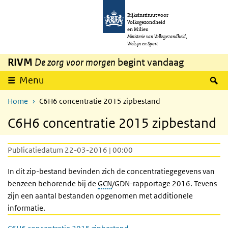
Overslaan en naar de inhoud gaan
Direct naar de hoofdnavigatie
Rijksinstituut voor
Volksgezondheid
en Milieu
Ministerie van Volksgezondheid,
Welzijn en Sport
RIVM
De zorg voor morgen
begint vandaag
Z
Menu
Home
C6H6 concentratie 2015 zipbestand
C6H6 concentratie 2015 zipbestand
Publicatiedatum 22-03-2016 | 00:00
In dit zip-bestand bevinden zich de concentratiegegevens van
benzeen behorende bij de
GCN
/GDN-rapportage 2016. Tevens
zijn een aantal bestanden opgenomen met additionele
informatie.