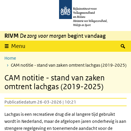
Overslaan en naar de inhoud gaan
Direct naar de hoofdnavigatie
Rijksinstituut voor
Volksgezondheid
en Milieu
Ministerie van Volksgezondheid,
Welzijn en Sport
RIVM
De zorg voor morgen
begint vandaag
Z
Menu
Home
CAM notitie - stand van zaken omtrent lachgas (2019-2025)
CAM notitie - stand van zaken
omtrent lachgas (2019-2025)
Publicatiedatum 26-03-2026 | 10:21
Lachgas is een recreatieve drug die al langere tijd gebruikt
wordt in Nederland, maar de afgelopen jaren onderhevig is aan
strengere regelgeving en toenemende aandacht voor de