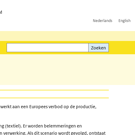
id
Nederlands
English
Zoeken
ink)
Zoeken
gewerkt aan een Europees verbod op de productie,
ing (textiel). Er worden belemmeringen en
 verwerking. Als dit scenario wordt gevolgd, ontstaat