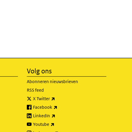
Volg ons
Abonneren nieuwsbrieven
RSS feed
(externe link)
X Twitter
(externe link)
Facebook
(externe link)
LinkedIn
(externe link)
Youtube