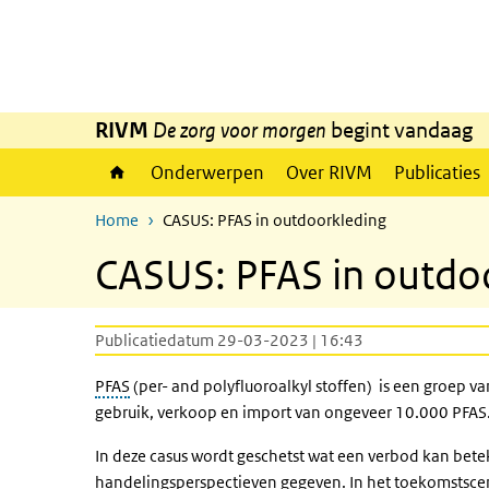
Overslaan en naar de inhoud gaan
Direct naar de hoofdnavigatie
RIVM
De zorg voor morgen
begint vandaag
Onderwerpen
Over RIVM
Publicaties
Home
CASUS: PFAS in outdoorkleding
CASUS: PFAS in outdo
Publicatiedatum 29-03-2023 | 16:43
PFAS
(per- and polyfluoroalkyl stoffen) is een groep v
gebruik, verkoop en import van ongeveer 10.000 PFAS.
In deze casus wordt geschetst wat een verbod kan bete
handelingsperspectieven gegeven. In het toekomstscena