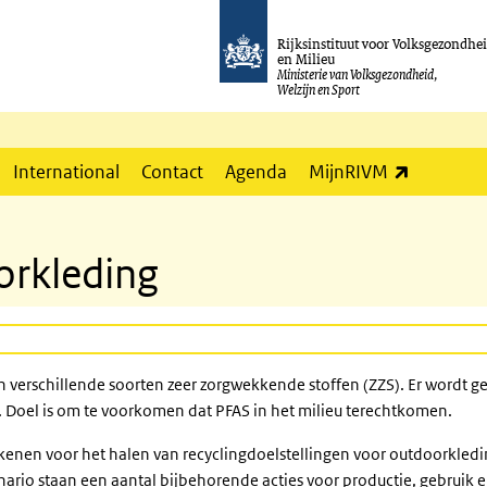
Rijksinstituut voor Volksgezondhe
en Milieu
Ministerie van Volksgezondheid,
Welzijn en Sport
(externe l
International
Contact
Agenda
MijnRIVM
orkleding
an verschillende soorten zeer zorgwekkende stoffen (ZZS). Er wordt 
 Doel is om te voorkomen dat PFAS in het milieu terechtkomen.
kenen voor het halen van recyclingdoelstellingen voor outdoorkled
rio staan een aantal bijbehorende acties voor productie, gebruik en