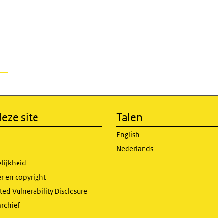
eze site
Talen
English
Nederlands
lijkheid
r en copyright
ed Vulnerability Disclosure
archief