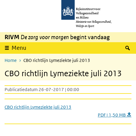
Overslaan en naar de inhoud gaan
Direct naar de hoofdnavigatie
Rijksinstituut voor
Volksgezondheid
en Milieu
Ministerie van Volksgezondheid,
Welzijn en Sport
RIVM
De zorg voor morgen
begint vandaag
Z
Menu
Home
CBO richtlijn Lymeziekte juli 2013
CBO richtlijn Lymeziekte juli 2013
Publicatiedatum 26-07-2017 | 00:00
CBO richtlijn Lymeziekte juli 2013
PDF | 1,50 MB