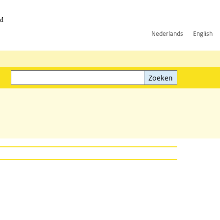
id
Nederlands
English
Zoeken
ink)
Zoeken