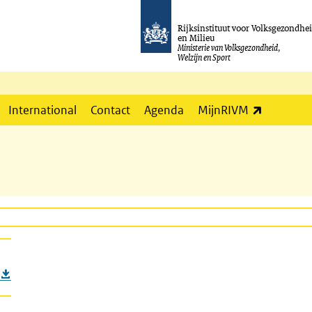
Rijksinstituut voor Volksgezondhe
en Milieu
Ministerie van Volksgezondheid,
Welzijn en Sport
(externe l
International
Contact
Agenda
MijnRIVM