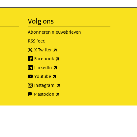
Volg ons
Abonneren nieuwsbrieven
RSS feed
(externe link)
X Twitter
(externe link)
Facebook
(externe link)
LinkedIn
(externe link)
Youtube
(externe link)
Instagram
(externe link)
Mastodon