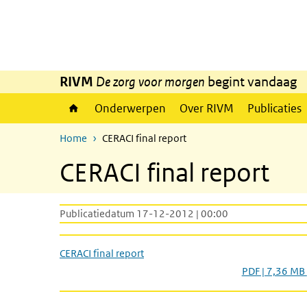
Overslaan en naar de inhoud gaan
Direct naar de hoofdnavigatie
RIVM
De zorg voor morgen
begint vandaag
Onderwerpen
Over RIVM
Publicaties
Home
CERACI final report
CERACI final report
Publicatiedatum 17-12-2012 | 00:00
CERACI final report
PDF | 7,36 MB