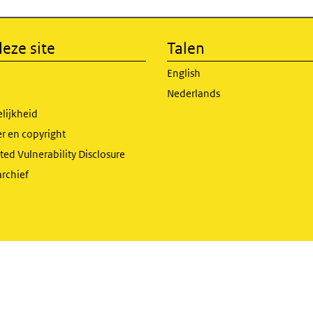
eze site
Talen
English
Nederlands
lijkheid
r en copyright
ed Vulnerability Disclosure
archief