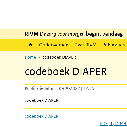
Overslaan en naar de inhoud gaan
Direct naar de hoofdnavigatie
RIVM
De zorg voor morgen
begint vandaag
Onderwerpen
Over RIVM
Publicaties
Home
codeboek DIAPER
codeboek DIAPER
Publicatiedatum 30-09-2022 | 12:35
codeboek DIAPER
codeboek DIAPER
PDF | 1,16 MB