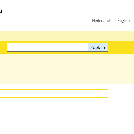
id
Nederlands
English
Zoeken
ink)
Zoeken