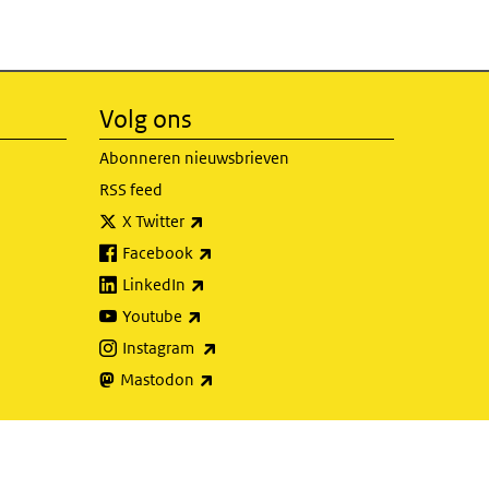
Volg ons
Abonneren nieuwsbrieven
RSS feed
(externe link)
X Twitter
(externe link)
Facebook
(externe link)
LinkedIn
(externe link)
Youtube
(externe link)
Instagram
(externe link)
Mastodon