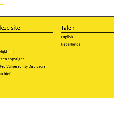
eze site
Talen
English
Nederlands
lijkheid
r en copyright
ed Vulnerability Disclosure
archief