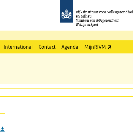
Rijksinstituut voor Volksgezondhe
en Milieu
Ministerie van Volksgezondheid,
Welzijn en Sport
(externe l
International
Contact
Agenda
MijnRIVM