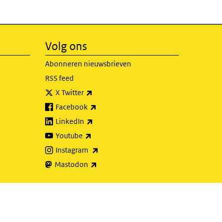
Volg ons
Abonneren nieuwsbrieven
RSS feed
(externe link)
X Twitter
(externe link)
Facebook
(externe link)
LinkedIn
(externe link)
Youtube
(externe link)
Instagram
(externe link)
Mastodon