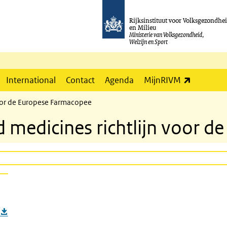
Rijksinstituut voor Volksgezondhe
en Milieu
Ministerie van Volksgezondheid,
Welzijn en Sport
(externe l
International
Contact
Agenda
MijnRIVM
voor de Europese Farmacopee
ed medicines richtlijn voor 