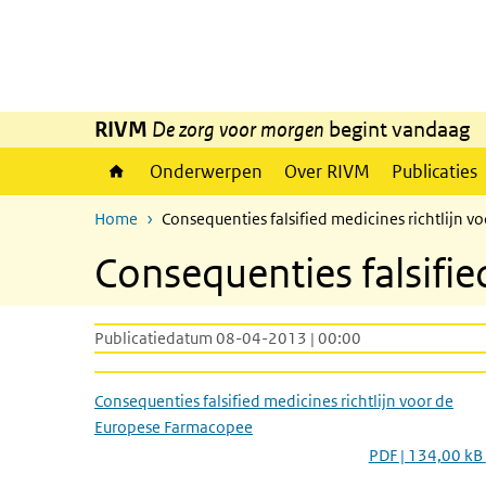
Overslaan en naar de inhoud gaan
Direct naar de hoofdnavigatie
RIVM
De zorg voor morgen
begint vandaag
Onderwerpen
Over RIVM
Publicaties
Home
Consequenties falsified medicines richtlijn 
Consequenties falsifi
Publicatiedatum 08-04-2013 | 00:00
Consequenties falsified medicines richtlijn voor de
Europese Farmacopee
PDF | 134,00 kB