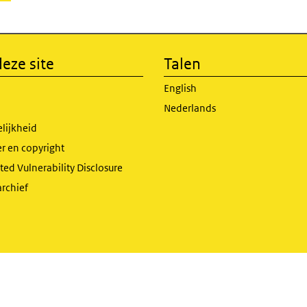
eze site
Talen
English
Nederlands
lijkheid
r en copyright
ed Vulnerability Disclosure
archief