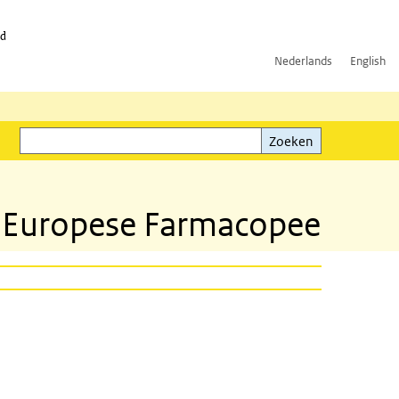
id
Nederlands
English
Zoeken
ink)
Zoeken
de Europese Farmacopee