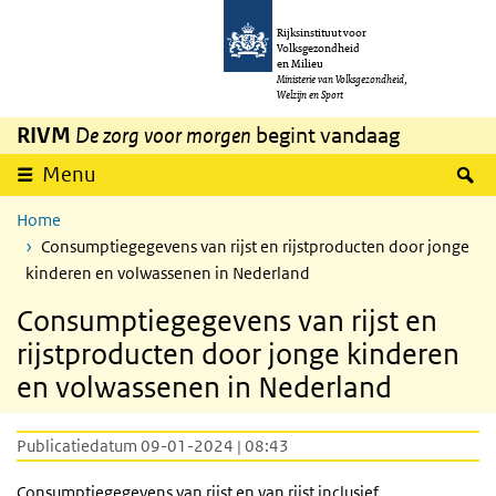
Overslaan en naar de inhoud gaan
Direct naar de hoofdnavigatie
Rijksinstituut voor
Volksgezondheid
en Milieu
Ministerie van Volksgezondheid,
Welzijn en Sport
RIVM
De zorg voor morgen
begint vandaag
Z
Menu
Home
Consumptiegegevens van rijst en rijstproducten door jonge
kinderen en volwassenen in Nederland
Consumptiegegevens van rijst en
rijstproducten door jonge kinderen
en volwassenen in Nederland
Publicatiedatum 09-01-2024 | 08:43
Consumptiegegevens van rijst en van rijst inclusief