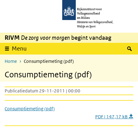
Overslaan en naar de inhoud gaan
Direct naar de hoofdnavigatie
Rijksinstituut voor
Volksgezondheid
en Milieu
Ministerie van Volksgezondheid,
Welzijn en Sport
RIVM
De zorg voor morgen
begint vandaag
Z
Menu
Home
Consumptiemeting (pdf)
Consumptiemeting (pdf)
Publicatiedatum 29-11-2011 | 00:00
Consumptiemeting (pdf)
PDF | 147,17 kB