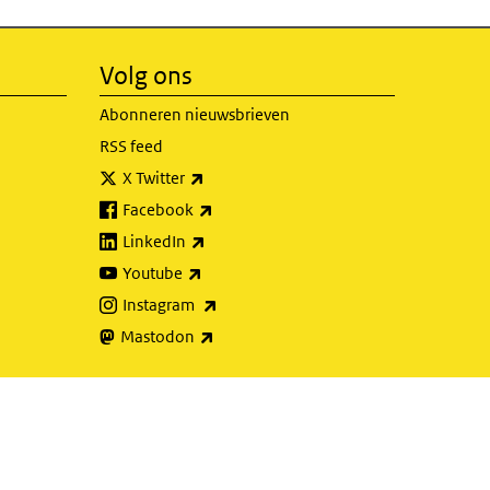
Volg ons
Abonneren nieuwsbrieven
RSS feed
(externe link)
X Twitter
(externe link)
Facebook
(externe link)
LinkedIn
(externe link)
Youtube
(externe link)
Instagram
(externe link)
Mastodon