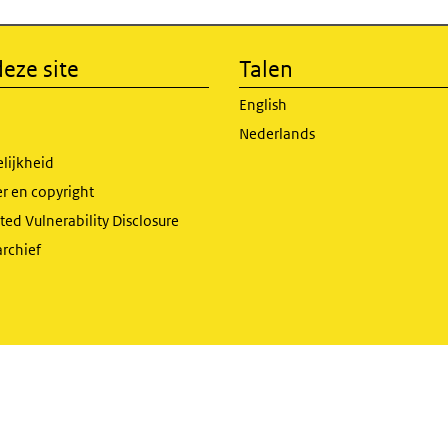
eze site
Talen
English
Nederlands
lijkheid
r en copyright
ed Vulnerability Disclosure
archief