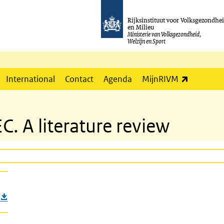
Rijksinstituut voor Volksgezondhe
en Milieu
Ministerie van Volksgezondheid,
Welzijn en Sport
(externe l
International
Contact
Agenda
MijnRIVM
. A literature review