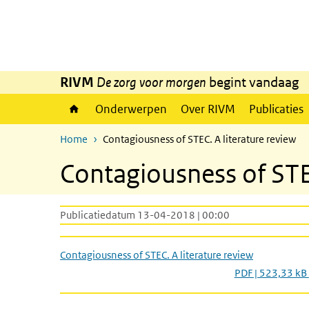
Overslaan en naar de inhoud gaan
Direct naar de hoofdnavigatie
RIVM
De zorg voor morgen
begint vandaag
Onderwerpen
Over RIVM
Publicaties
Home
Contagiousness of STEC. A literature review
Contagiousness of STEC
Publicatiedatum 13-04-2018 | 00:00
Contagiousness of STEC. A literature review
PDF | 523,33 kB