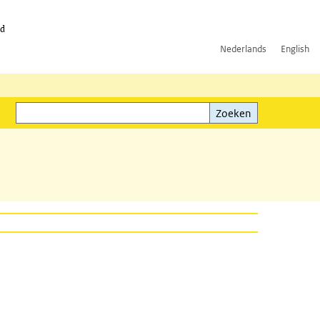
id
Nederlands
English
Zoeken
ink)
Zoeken