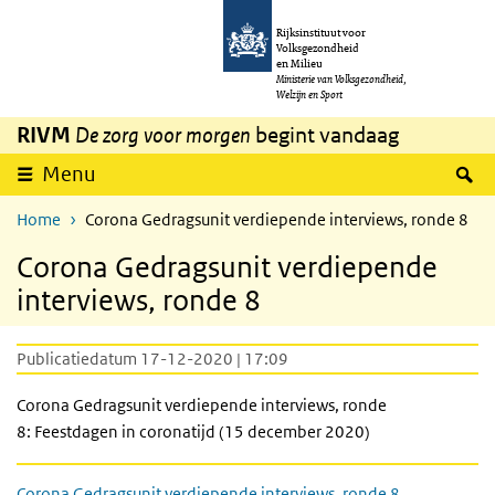
Overslaan en naar de inhoud gaan
Direct naar de hoofdnavigatie
Rijksinstituut voor
Volksgezondheid
en Milieu
Ministerie van Volksgezondheid,
Welzijn en Sport
RIVM
De zorg voor morgen
begint vandaag
Z
Menu
Home
Corona Gedragsunit verdiepende interviews, ronde 8
Corona Gedragsunit verdiepende
interviews, ronde 8
Publicatiedatum 17-12-2020 | 17:09
Corona Gedragsunit verdiepende interviews, ronde
8: Feestdagen in coronatijd (15 december 2020)
Corona Gedragsunit verdiepende interviews, ronde 8