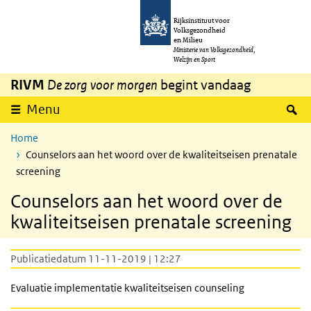
Overslaan en naar de inhoud gaan
Direct naar de hoofdnavigatie
Rijksinstituut voor
Volksgezondheid
en Milieu
Ministerie van Volksgezondheid,
Welzijn en Sport
RIVM
De zorg voor morgen
begint vandaag
Z
Menu
Home
Counselors aan het woord over de kwaliteitseisen prenatale
screening
Counselors aan het woord over de
kwaliteitseisen prenatale screening
Publicatiedatum 11-11-2019 | 12:27
Evaluatie implementatie kwaliteitseisen counseling