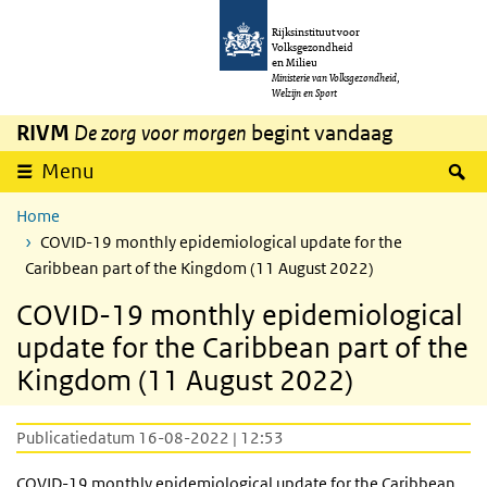
Overslaan en naar de inhoud gaan
Direct naar de hoofdnavigatie
Rijksinstituut voor
Volksgezondheid
en Milieu
Ministerie van Volksgezondheid,
Welzijn en Sport
RIVM
De zorg voor morgen
begint vandaag
Z
Menu
Home
COVID-19 monthly epidemiological update for the
Caribbean part of the Kingdom (11 August 2022)
COVID-19 monthly epidemiological
update for the Caribbean part of the
Kingdom (11 August 2022)
Publicatiedatum 16-08-2022 | 12:53
COVID-19 monthly epidemiological update for the Caribbean