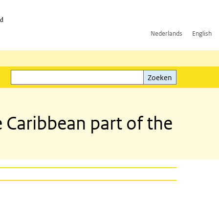
id
Nederlands
English
Zoeken
ink)
Zoeken
Caribbean part of the