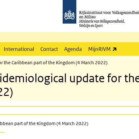
Rijksinstituut voor Volksgezondhe
en Milieu
Ministerie van Volksgezondheid,
Welzijn en Sport
(externe l
International
Contact
Agenda
MijnRIVM
r the Caribbean part of the Kingdom (4 March 2022)
emiological update for the 
22)
ibbean part of the Kingdom (4 March 2022)