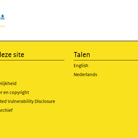
eze site
Talen
English
Nederlands
lijkheid
r en copyright
ed Vulnerability Disclosure
archief