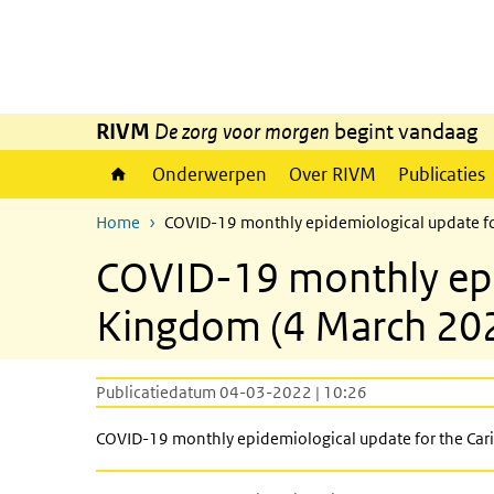
Overslaan en naar de inhoud gaan
Direct naar de hoofdnavigatie
RIVM
De zorg voor morgen
begint vandaag
Onderwerpen
Over RIVM
Publicaties
Home
COVID-19 monthly epidemiological update fo
COVID-19 monthly epid
Kingdom (4 March 20
Publicatiedatum 04-03-2022 | 10:26
COVID-19 monthly epidemiological update for the Car