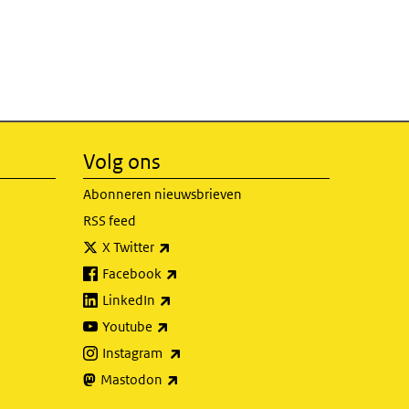
Volg ons
Abonneren nieuwsbrieven
RSS feed
(externe link)
X Twitter
(externe link)
Facebook
(externe link)
LinkedIn
(externe link)
Youtube
(externe link)
Instagram
(externe link)
Mastodon