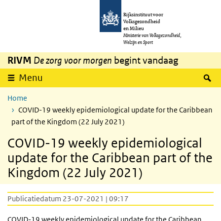
Overslaan en naar de inhoud gaan
Direct naar de hoofdnavigatie
Rijksinstituut voor
Volksgezondheid
en Milieu
Ministerie van Volksgezondheid,
Welzijn en Sport
RIVM
De zorg voor morgen
begint vandaag
Z
Menu
Home
COVID-19 weekly epidemiological update for the Caribbean
part of the Kingdom (22 July 2021)
COVID-19 weekly epidemiological
update for the Caribbean part of the
Kingdom (22 July 2021)
Publicatiedatum 23-07-2021 | 09:17
COVID-19 weekly epidemiological update for the Caribbean