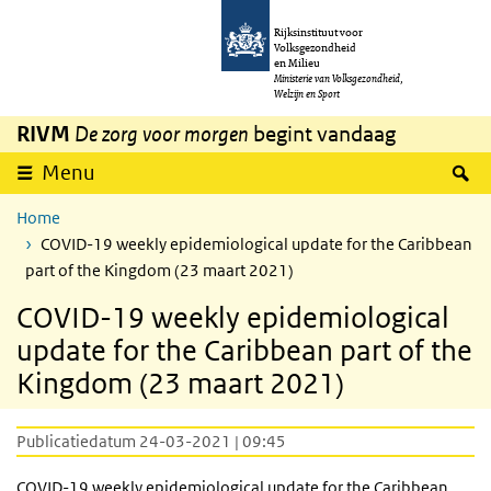
Overslaan en naar de inhoud gaan
Direct naar de hoofdnavigatie
Rijksinstituut voor
Volksgezondheid
en Milieu
Ministerie van Volksgezondheid,
Welzijn en Sport
RIVM
De zorg voor morgen
begint vandaag
Z
Menu
Home
COVID-19 weekly epidemiological update for the Caribbean
part of the Kingdom (23 maart 2021)
COVID-19 weekly epidemiological
update for the Caribbean part of the
Kingdom (23 maart 2021)
Publicatiedatum 24-03-2021 | 09:45
COVID-19 weekly epidemiological update for the Caribbean