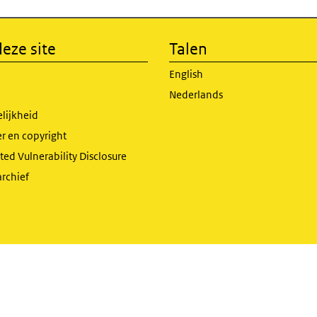
eze site
Talen
English
Nederlands
lijkheid
r en copyright
ed Vulnerability Disclosure
archief