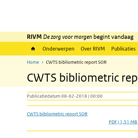
Overslaan en naar de inhoud gaan
Direct naar de hoofdnavigatie
RIVM
De zorg voor morgen
begint vandaag
Onderwerpen
Over RIVM
Publicaties
Home
CWTS bibliometric report SOR
CWTS bibliometric re
Publicatiedatum 08-02-2018 | 00:00
CWTS bibliometric report SOR
PDF | 1,51 MB