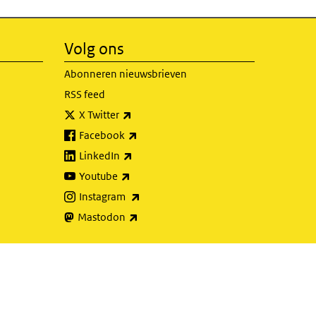
Volg ons
Abonneren nieuwsbrieven
RSS feed
(externe link)
X Twitter
(externe link)
Facebook
(externe link)
LinkedIn
(externe link)
Youtube
(externe link)
Instagram
(externe link)
Mastodon