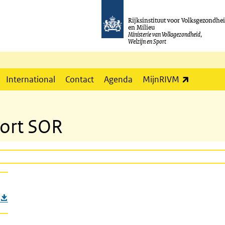
Rijksinstituut voor Volksgezondhe
en Milieu
Ministerie van Volksgezondheid,
Welzijn en Sport
(externe l
International
Contact
Agenda
MijnRIVM
port SOR