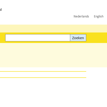
id
Nederlands
English
Zoeken
ink)
Zoeken