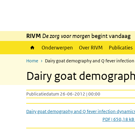
Overslaan en naar de inhoud gaan
Direct naar de hoofdnavigatie
RIVM
De zorg voor morgen
begint vandaag
Onderwerpen
Over RIVM
Publicaties
Home
Dairy goat demography and Q fever infectio
Dairy goat demography
Publicatiedatum 26-06-2012 | 00:00
Dairy goat demography and Q fever infection dynamic
PDF | 650,18 kB