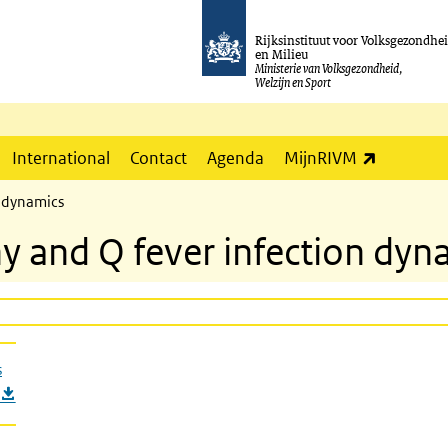
Rijksinstituut voor Volksgezondhe
en Milieu
Ministerie van Volksgezondheid,
Welzijn en Sport
(externe l
International
Contact
Agenda
MijnRIVM
n dynamics
 and Q fever infection dyn
s