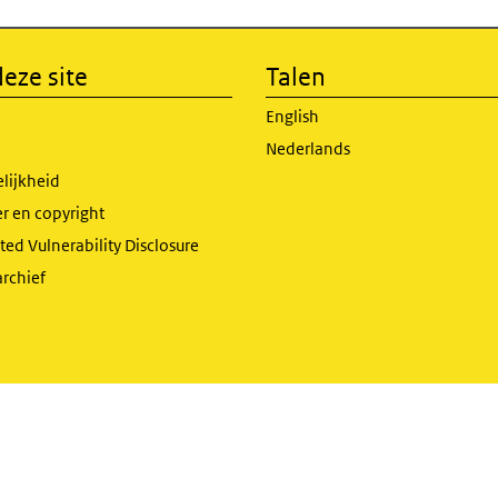
eze site
Talen
English
Nederlands
lijkheid
r en copyright
ed Vulnerability Disclosure
archief