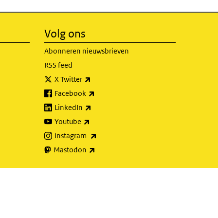
Volg ons
Abonneren nieuwsbrieven
RSS feed
(externe link)
X Twitter
(externe link)
Facebook
(externe link)
LinkedIn
(externe link)
Youtube
(externe link)
Instagram
(externe link)
Mastodon