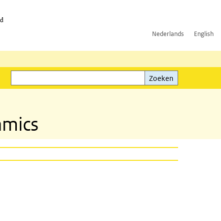
id
Nederlands
English
Zoeken
ink)
Zoeken
amics