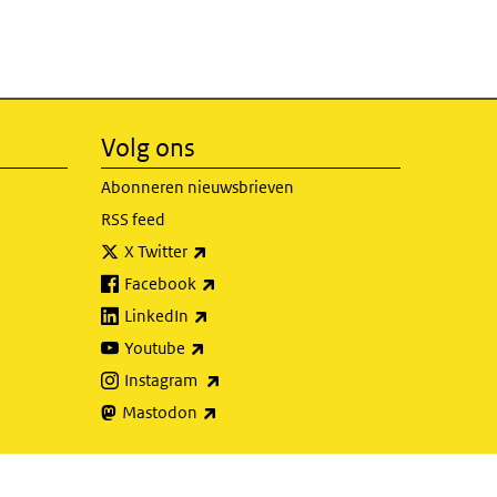
Volg ons
Abonneren nieuwsbrieven
RSS feed
(externe link)
X Twitter
(externe link)
Facebook
(externe link)
LinkedIn
(externe link)
Youtube
(externe link)
Instagram
(externe link)
Mastodon