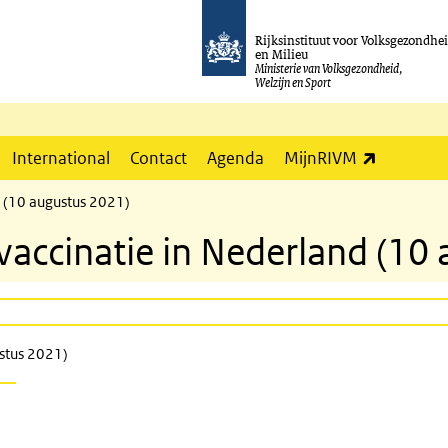
Rijksinstituut voor Volksgezondhe
en Milieu
Ministerie van Volksgezondheid,
Welzijn en Sport
(externe l
International
Contact
Agenda
MijnRIVM
 (10 augustus 2021)
ccinatie in Nederland (10 
stus 2021)