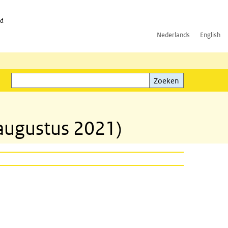
id
Nederlands
English
Zoeken
ink)
Zoeken
augustus 2021)