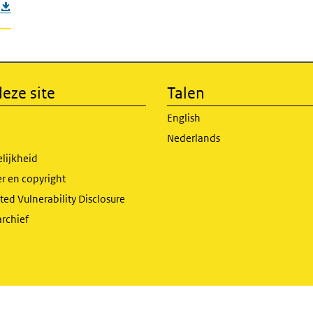
eze site
Talen
English
Nederlands
lijkheid
r en copyright
ed Vulnerability Disclosure
archief