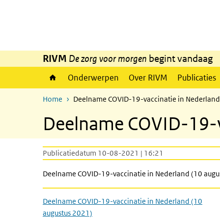
Overslaan en naar de inhoud gaan
Direct naar de hoofdnavigatie
RIVM
De zorg voor morgen
begint vandaag
Onderwerpen
Over RIVM
Publicaties
Home
Deelname COVID-19-vaccinatie in Nederland
Deelname COVID-19-va
Publicatiedatum 10-08-2021 | 16:21
Deelname COVID-19-vaccinatie in Nederland (10 augu
Deelname COVID-19-vaccinatie in Nederland (10
augustus 2021)