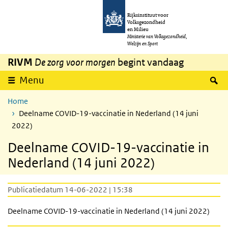
Overslaan en naar de inhoud gaan
Direct naar de hoofdnavigatie
Rijksinstituut voor
Volksgezondheid
en Milieu
Ministerie van Volksgezondheid,
Welzijn en Sport
RIVM
De zorg voor morgen
begint vandaag
Z
Menu
Home
Deelname COVID-19-vaccinatie in Nederland (14 juni
2022)
Deelname COVID-19-vaccinatie in
Nederland (14 juni 2022)
Publicatiedatum 14-06-2022 | 15:38
Deelname COVID-19-vaccinatie in Nederland (14 juni 2022)