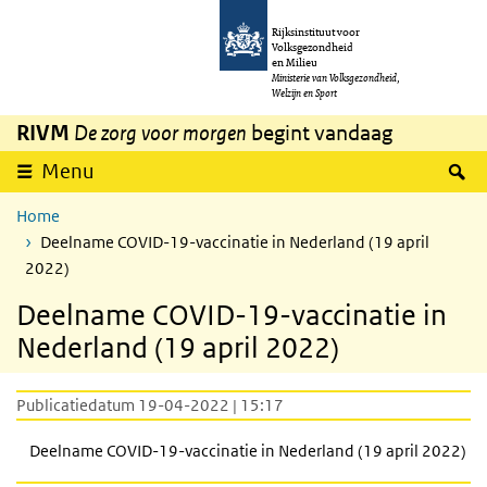
Overslaan en naar de inhoud gaan
Direct naar de hoofdnavigatie
Rijksinstituut voor
Volksgezondheid
en Milieu
Ministerie van Volksgezondheid,
Welzijn en Sport
RIVM
De zorg voor morgen
begint vandaag
Z
Menu
Home
Deelname COVID-19-vaccinatie in Nederland (19 april
2022)
Deelname COVID-19-vaccinatie in
Nederland (19 april 2022)
Publicatiedatum 19-04-2022 | 15:17
Deelname COVID-19-vaccinatie in Nederland (19 april 2022)