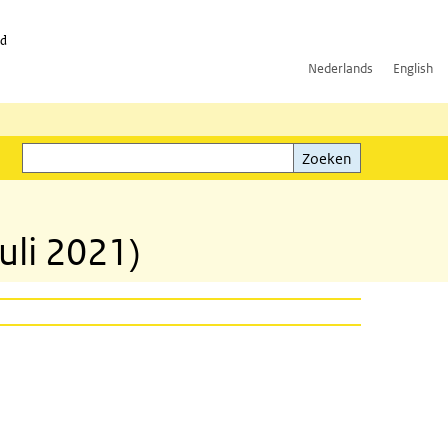
id
Nederlands
English
Zoeken
ink)
Zoeken
uli 2021)