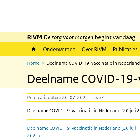
Overslaan en naar de inhoud gaan
Direct naar de hoofdnavigatie
RIVM
De zorg voor morgen
begint vandaag
Onderwerpen
Over RIVM
Publicaties
Home
Deelname COVID-19-vaccinatie in Nederland 
Deelname COVID-19-vac
Publicatiedatum 20-07-2021 | 15:57
Deelname COVID-19-vaccinatie in Nederland (20 juli 
Deelname COVID-19-vaccinatie in Nederland (20 juli
2021)