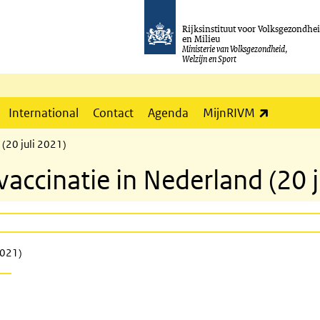
Rijksinstituut voor Volksgezondhe
en Milieu
Ministerie van Volksgezondheid,
Welzijn en Sport
(externe l
International
Contact
Agenda
MijnRIVM
(20 juli 2021)
cinatie in Nederland (20 j
2021)