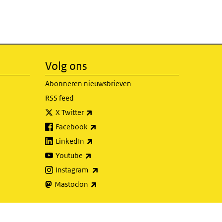
Volg ons
Abonneren nieuwsbrieven
RSS feed
(externe link)
X Twitter
(externe link)
Facebook
(externe link)
LinkedIn
(externe link)
Youtube
(externe link)
Instagram
(externe link)
Mastodon