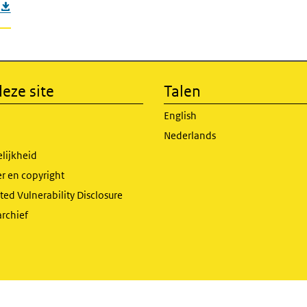
eze site
Talen
English
Nederlands
lijkheid
r en copyright
ed Vulnerability Disclosure
archief