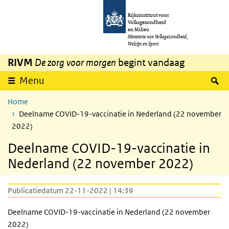
Overslaan en naar de inhoud gaan
Direct naar de hoofdnavigatie
Rijksinstituut voor
Volksgezondheid
en Milieu
Ministerie van Volksgezondheid,
Welzijn en Sport
RIVM
De zorg voor morgen
begint vandaag
Z
Menu
Home
Deelname COVID-19-vaccinatie in Nederland (22 november
2022)
Deelname COVID-19-vaccinatie in
Nederland (22 november 2022)
Publicatiedatum 22-11-2022 | 14:39
Deelname COVID-19-vaccinatie in Nederland (22 november
2022)