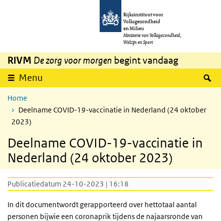
Overslaan en naar de inhoud gaan
Direct naar de hoofdnavigatie
Rijksinstituut voor
Volksgezondheid
en Milieu
Ministerie van Volksgezondheid,
Welzijn en Sport
RIVM
De zorg voor morgen
begint vandaag
Z
Menu
Home
Deelname COVID-19-vaccinatie in Nederland (24 oktober
2023)
Deelname COVID-19-vaccinatie in
Nederland (24 oktober 2023)
Publicatiedatum 24-10-2023 | 16:18
In dit documentwordt gerapporteerd over hettotaal aantal
personen bijwie een coronaprik tijdens de najaarsronde van