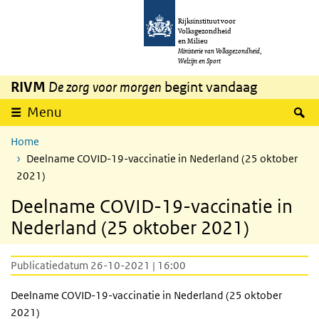
Overslaan en naar de inhoud gaan
Direct naar de hoofdnavigatie
Rijksinstituut voor
Volksgezondheid
en Milieu
Ministerie van Volksgezondheid,
Welzijn en Sport
RIVM
De zorg voor morgen
begint vandaag
Z
Menu
Home
Deelname COVID-19-vaccinatie in Nederland (25 oktober
2021)
Deelname COVID-19-vaccinatie in
Nederland (25 oktober 2021)
Publicatiedatum 26-10-2021 | 16:00
Deelname COVID-19-vaccinatie in Nederland (25 oktober
2021)