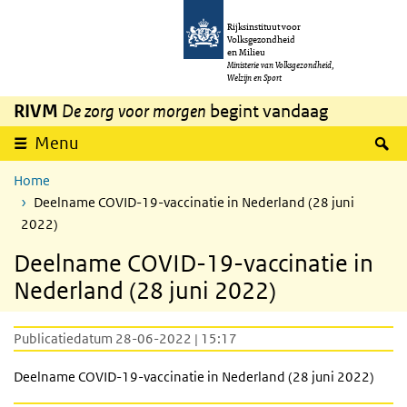
Overslaan en naar de inhoud gaan
Direct naar de hoofdnavigatie
Rijksinstituut voor
Volksgezondheid
en Milieu
Ministerie van Volksgezondheid,
Welzijn en Sport
RIVM
De zorg voor morgen
begint vandaag
Z
Menu
Home
Deelname COVID-19-vaccinatie in Nederland (28 juni
2022)
Deelname COVID-19-vaccinatie in
Nederland (28 juni 2022)
Publicatiedatum 28-06-2022 | 15:17
Deelname COVID-19-vaccinatie in Nederland (28 juni 2022)