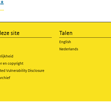
eze site
Talen
English
Nederlands
lijkheid
r en copyright
ed Vulnerability Disclosure
archief