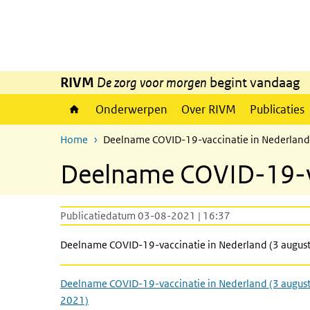
Overslaan en naar de inhoud gaan
Direct naar de hoofdnavigatie
RIVM
De zorg voor morgen
begint vandaag
Onderwerpen
Over RIVM
Publicaties
Home
Deelname COVID-19-vaccinatie in Nederland 
Deelname COVID-19-va
Publicatiedatum 03-08-2021 | 16:37
Deelname COVID-19-vaccinatie in Nederland (3 augus
Deelname COVID-19-vaccinatie in Nederland (3 augus
2021)