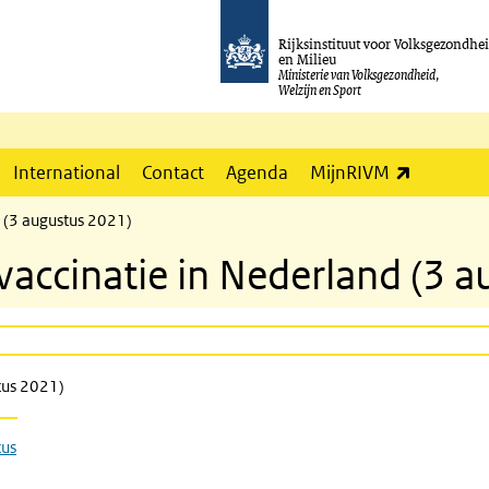
Rijksinstituut voor Volksgezondhe
en Milieu
Ministerie van Volksgezondheid,
Welzijn en Sport
(externe l
International
Contact
Agenda
MijnRIVM
(3 augustus 2021)
ccinatie in Nederland (3 a
tus 2021)
tus