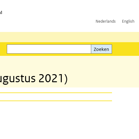
id
Nederlands
English
Zoeken
ink)
Zoeken
ugustus 2021)