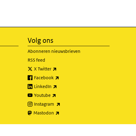
Volg ons
Abonneren nieuwsbrieven
RSS feed
(externe link)
X Twitter
(externe link)
Facebook
(externe link)
LinkedIn
(externe link)
Youtube
(externe link)
Instagram
(externe link)
Mastodon