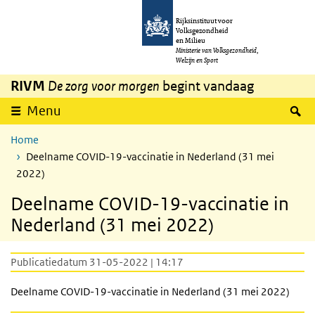
Overslaan en naar de inhoud gaan
Direct naar de hoofdnavigatie
Rijksinstituut voor
Volksgezondheid
en Milieu
Ministerie van Volksgezondheid,
Welzijn en Sport
RIVM
De zorg voor morgen
begint vandaag
Z
Menu
Home
Deelname COVID-19-vaccinatie in Nederland (31 mei
2022)
Deelname COVID-19-vaccinatie in
Nederland (31 mei 2022)
Publicatiedatum 31-05-2022 | 14:17
Deelname COVID-19-vaccinatie in Nederland (31 mei 2022)