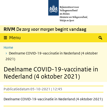
Overslaan en naar de inhoud gaan
Direct naar de hoofdnavigatie
Rijksinstituut voor
Volksgezondheid
en Milieu
Ministerie van Volksgezondheid,
Welzijn en Sport
RIVM
De zorg voor morgen
begint vandaag
Z
Menu
Home
Deelname COVID-19-vaccinatie in Nederland (4 oktober
2021)
Deelname COVID-19-vaccinatie in
Nederland (4 oktober 2021)
Publicatiedatum 05-10-2021 | 12:45
Deelname COVID-19-vaccinatie in Nederland (4 oktober 2021)