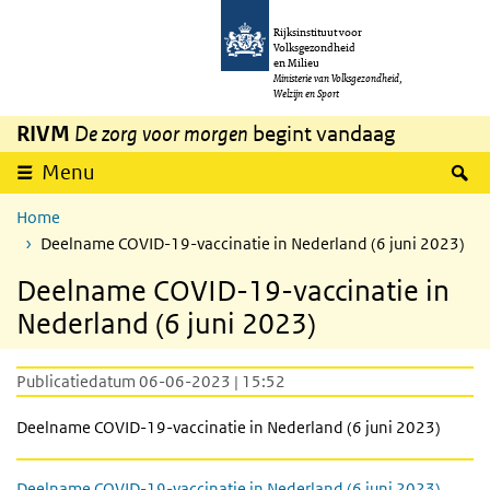
Overslaan en naar de inhoud gaan
Direct naar de hoofdnavigatie
Rijksinstituut voor
Volksgezondheid
en Milieu
Ministerie van Volksgezondheid,
Welzijn en Sport
RIVM
De zorg voor morgen
begint vandaag
Z
Menu
Home
Deelname COVID-19-vaccinatie in Nederland (6 juni 2023)
Deelname COVID-19-vaccinatie in
Nederland (6 juni 2023)
Publicatiedatum 06-06-2023 | 15:52
Deelname COVID-19-vaccinatie in Nederland (6 juni 2023)
Deelname COVID-19-vaccinatie in Nederland (6 juni 2023)