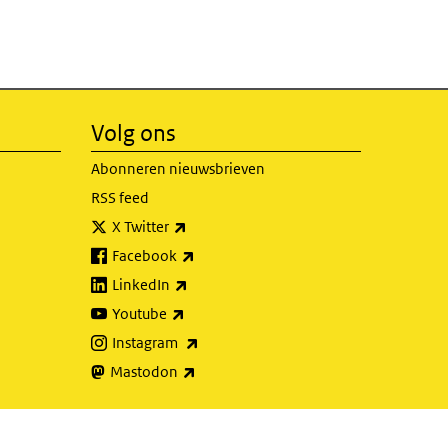
Volg ons
Abonneren nieuwsbrieven
RSS feed
(externe link)
X Twitter
(externe link)
Facebook
(externe link)
LinkedIn
(externe link)
Youtube
(externe link)
Instagram
(externe link)
Mastodon