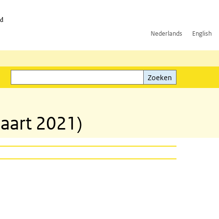
id
Nederlands
English
Zoeken
ink)
Zoeken
aart 2021)