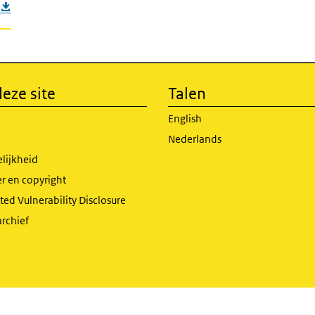
eze site
Talen
English
Nederlands
lijkheid
r en copyright
ed Vulnerability Disclosure
archief