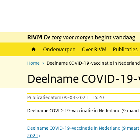
Overslaan en naar de inhoud gaan
Direct naar de hoofdnavigatie
RIVM
De zorg voor morgen
begint vandaag
Onderwerpen
Over RIVM
Publicaties
Home
Deelname COVID-19-vaccinatie in Nederland
Deelname COVID-19-va
Publicatiedatum 09-03-2021 | 16:20
Deelname COVID-19-vaccinatie in Nederland (9 maart
Deelname COVID-19-vaccinatie in Nederland (9 maart
2021)