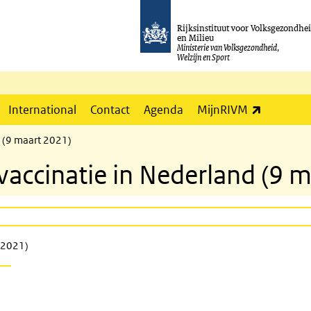
Rijksinstituut voor Volksgezondhe
en Milieu
Ministerie van Volksgezondheid,
Welzijn en Sport
(externe l
International
Contact
Agenda
MijnRIVM
 (9 maart 2021)
ccinatie in Nederland (9 m
 2021)