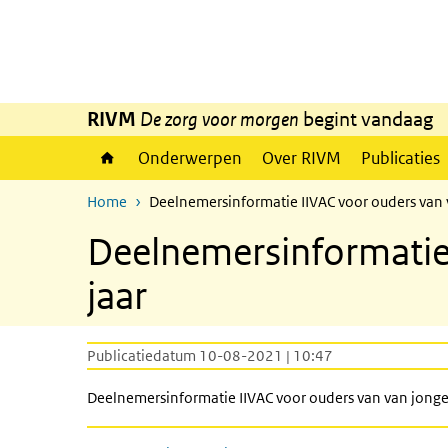
Overslaan en naar de inhoud gaan
Direct naar de hoofdnavigatie
RIVM
De zorg voor morgen
begint vandaag
Onderwerpen
Over RIVM
Publicaties
Home
Deelnemersinformatie IIVAC voor ouders van 
Deelnemersinformatie
jaar
Publicatiedatum 10-08-2021 | 10:47
Deelnemersinformatie IIVAC voor ouders van van jonge