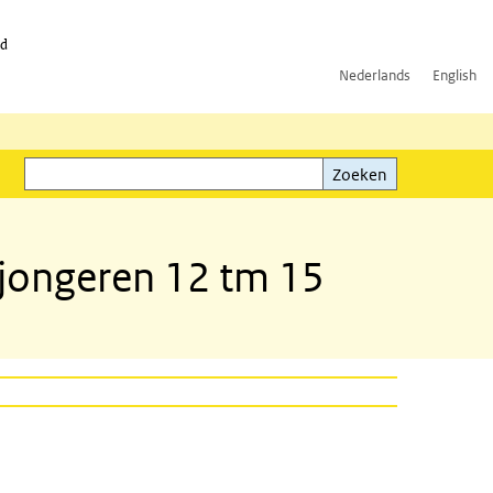
id
Nederlands
English
Zoeken
ink)
Zoeken
 jongeren 12 tm 15