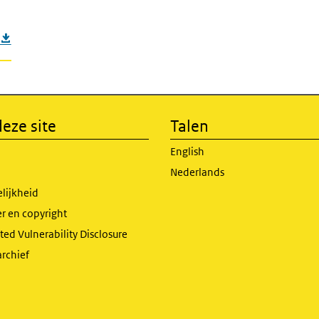
eze site
Talen
English
Nederlands
lijkheid
r en copyright
ed Vulnerability Disclosure
archief