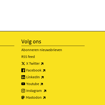
Volg ons
Abonneren nieuwsbrieven
RSS feed
(externe link)
X Twitter
(externe link)
Facebook
(externe link)
LinkedIn
(externe link)
Youtube
(externe link)
Instagram
(externe link)
Mastodon