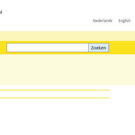
id
Nederlands
English
Zoeken
ink)
Zoeken