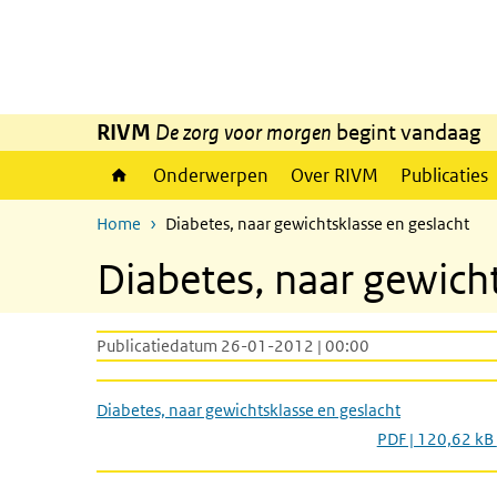
Overslaan en naar de inhoud gaan
Direct naar de hoofdnavigatie
RIVM
De zorg voor morgen
begint vandaag
Onderwerpen
Over RIVM
Publicaties
Home
Diabetes, naar gewichtsklasse en geslacht
Diabetes, naar gewicht
Publicatiedatum 26-01-2012 | 00:00
Diabetes, naar gewichtsklasse en geslacht
PDF | 120,62 kB