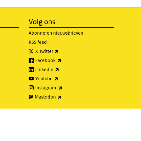
Volg ons
Abonneren nieuwsbrieven
RSS feed
(externe link)
X Twitter
(externe link)
Facebook
(externe link)
LinkedIn
(externe link)
Youtube
(externe link)
Instagram
(externe link)
Mastodon