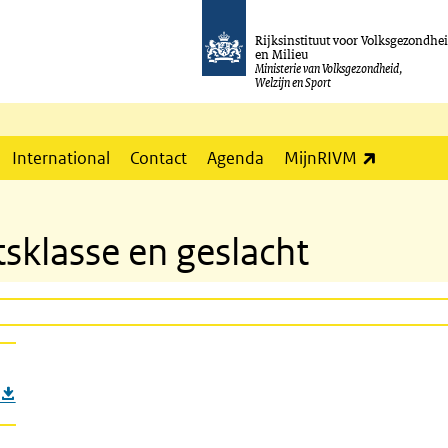
Rijksinstituut voor Volksgezondhe
en Milieu
Ministerie van Volksgezondheid,
Welzijn en Sport
(externe l
International
Contact
Agenda
MijnRIVM
sklasse en geslacht