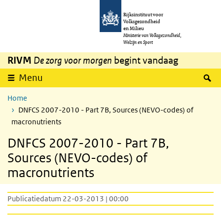
Overslaan en naar de inhoud gaan
Direct naar de hoofdnavigatie
Rijksinstituut voor
Volksgezondheid
en Milieu
Ministerie van Volksgezondheid,
Welzijn en Sport
RIVM
De zorg voor morgen
begint vandaag
Z
Menu
Home
DNFCS 2007-2010 - Part 7B, Sources (NEVO-codes) of
macronutrients
DNFCS 2007-2010 - Part 7B,
Sources (NEVO-codes) of
macronutrients
Publicatiedatum 22-03-2013 | 00:00