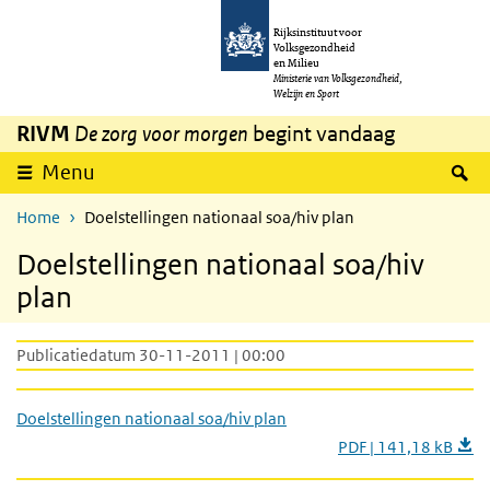
Overslaan en naar de inhoud gaan
Direct naar de hoofdnavigatie
Rijksinstituut voor
Volksgezondheid
en Milieu
Ministerie van Volksgezondheid,
Welzijn en Sport
RIVM
De zorg voor morgen
begint vandaag
Z
Menu
Home
Doelstellingen nationaal soa/hiv plan
Doelstellingen nationaal soa/hiv
plan
Publicatiedatum 30-11-2011 | 00:00
Doelstellingen nationaal soa/hiv plan
PDF | 141,18 kB