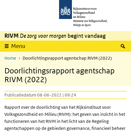
Overslaan en naar de inhoud gaan
Direct naar de hoofdnavigatie
Rijksinstituut voor
Volksgezondheid
en Milieu
Ministerie van Volksgezondheid,
Welzijn en Sport
RIVM
De zorg voor morgen
begint vandaag
Z
Menu
Home
Doorlichtingsrapport agentschap RIVM (2022)
Doorlichtingsrapport agentschap
RIVM (2022)
Publicatiedatum 08-06-2022 | 09:24
Rapport over de doorlichting van het Rijksinstituut voor
Volksgezondheid en Milieu (RIVM): het geven van inzicht in het
functioneren van het RIVM in het licht van de Regeling
agentschappen op de gebieden governance, financieel beheer