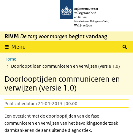
Overslaan en naar de inhoud gaan
Direct naar de hoofdnavigatie
Rijksinstituut voor
Volksgezondheid
en Milieu
Ministerie van Volksgezondheid,
Welzijn en Sport
RIVM
De zorg voor morgen
begint vandaag
Z
Menu
Home
Doorlooptijden communiceren en verwijzen (versie 1.0)
Doorlooptijden communiceren en
verwijzen (versie 1.0)
Publicatiedatum 24-04-2013 | 00:00
Een overzicht met de doorlooptijden van de fase
communiceren en verwijzen van het bevolkingsonderzoek
darmkanker en de aansluitende diagnostiek.