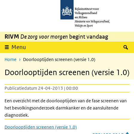
Overslaan en naar de inhoud gaan
Direct naar de hoofdnavigatie
Rijksinstituut voor
Volksgezondheid
en Milieu
Ministerie van Volksgezondheid,
Welzijn en Sport
RIVM
De zorg voor morgen
begint vandaag
Z
Menu
Home
Doorlooptijden screenen (versie 1.0)
Doorlooptijden screenen (versie 1.0)
Publicatiedatum 24-04-2013 | 00:00
Een overzicht met de doorlooptijden van de fase screenen van
het bevolkingsonderzoek darmkanker en de aansluitende
diagnostiek.
Doorlooptijden screenen (versie 1.0)