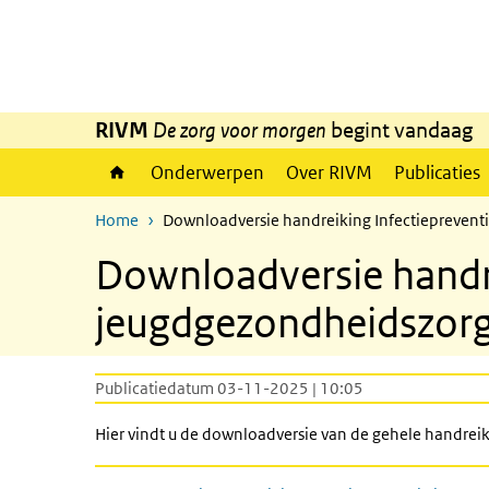
Overslaan en naar de inhoud gaan
Direct naar de hoofdnavigatie
RIVM
De zorg voor morgen
begint vandaag
Onderwerpen
Over RIVM
Publicaties
Home
Downloadversie handreiking Infectieprevent
Downloadversie handre
jeugdgezondheidszor
Publicatiedatum 03-11-2025 | 10:05
Hier vindt u de downloadversie van de gehele handreik