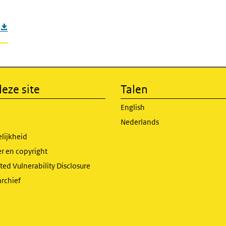
eze site
Talen
English
Nederlands
lijkheid
r en copyright
ed Vulnerability Disclosure
archief