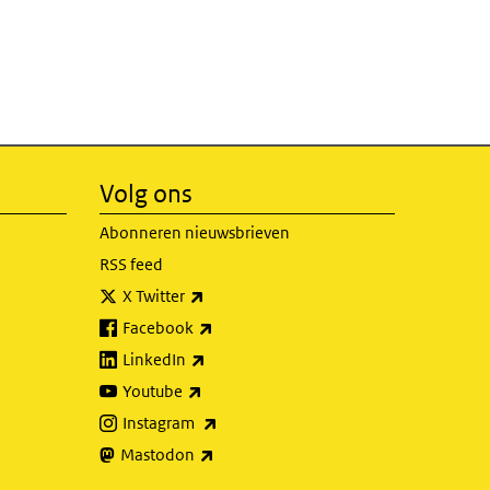
Volg ons
Abonneren nieuwsbrieven
RSS feed
(externe link)
X Twitter
(externe link)
Facebook
(externe link)
LinkedIn
(externe link)
Youtube
(externe link)
Instagram
(externe link)
Mastodon