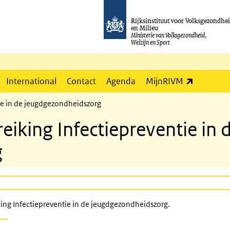
Rijksinstituut voor Volksgezondhe
en Milieu
Ministerie van Volksgezondheid,
Welzijn en Sport
(externe l
International
Contact
Agenda
MijnRIVM
ie in de jeugdgezondheidszorg
iking Infectiepreventie in 
g
ing Infectiepreventie in de jeugdgezondheidszorg.