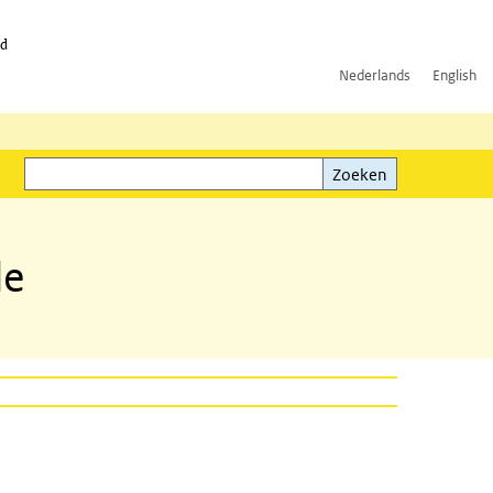
id
Nederlands
English
Zoeken
ink)
Zoeken
de