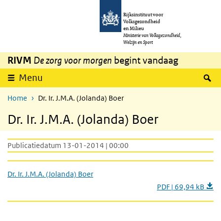
Overslaan en naar de inhoud gaan
Direct naar de hoofdnavigatie
Rijksinstituut voor
Volksgezondheid
en Milieu
Ministerie van Volksgezondheid,
Welzijn en Sport
RIVM
De zorg voor morgen
begint vandaag
Z
Menu
Home
Dr. Ir. J.M.A. (Jolanda) Boer
Dr. Ir. J.M.A. (Jolanda) Boer
Publicatiedatum 13-01-2014 | 00:00
Dr. Ir. J.M.A. (Jolanda) Boer
PDF | 69,94 kB