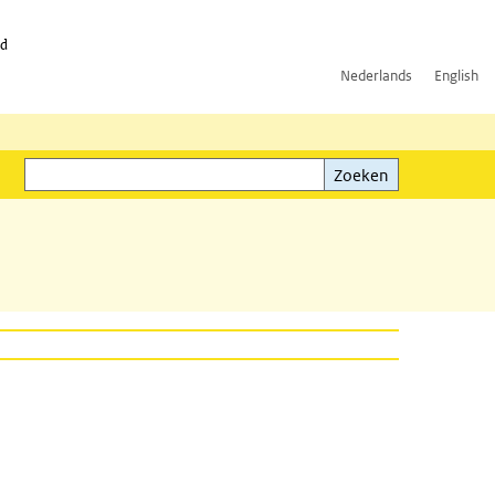
id
Nederlands
English
Zoeken
ink)
Zoeken