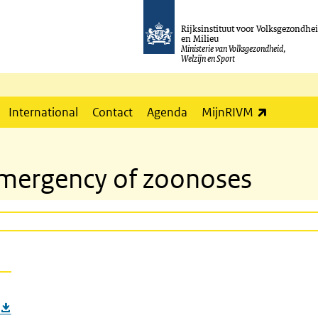
Rijksinstituut voor Volksgezondhe
en Milieu
Ministerie van Volksgezondheid,
Welzijn en Sport
(externe l
International
Contact
Agenda
MijnRIVM
 emergency of zoonoses