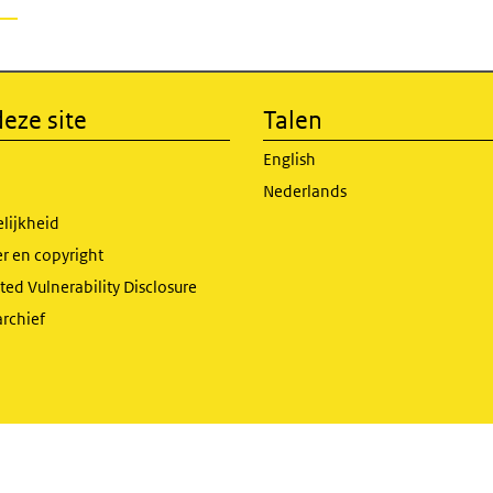
eze site
Talen
English
Nederlands
lijkheid
r en copyright
ed Vulnerability Disclosure
archief