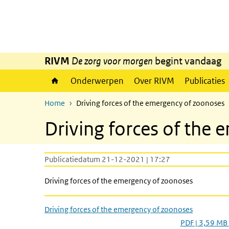
Overslaan en naar de inhoud gaan
Direct naar de hoofdnavigatie
RIVM
De zorg voor morgen
begint vandaag
Onderwerpen
Over RIVM
Publicaties
Home
Driving forces of the emergency of zoonoses
Driving forces of the
Publicatiedatum 21-12-2021 | 17:27
Driving forces of the emergency of zoonoses
Driving forces of the emergency of zoonoses
PDF | 3,59 MB