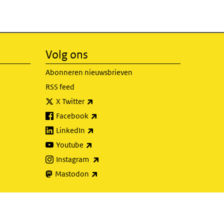
Volg ons
Abonneren nieuwsbrieven
RSS feed
(externe link)
X Twitter
(externe link)
Facebook
(externe link)
LinkedIn
(externe link)
Youtube
(externe link)
Instagram
(externe link)
Mastodon