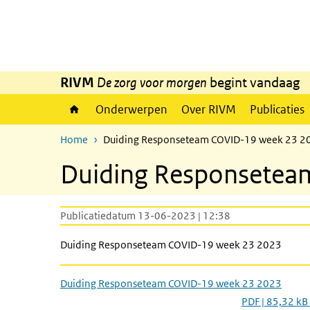
Overslaan en naar de inhoud gaan
Direct naar de hoofdnavigatie
RIVM
De zorg voor morgen
begint vandaag
Onderwerpen
Over RIVM
Publicaties
Home
Duiding Responseteam COVID-19 week 23 2
Duiding Responsetea
Publicatiedatum 13-06-2023 | 12:38
Duiding Responseteam COVID-19 week 23 2023
Duiding Responseteam COVID-19 week 23 2023
PDF | 85,32 kB