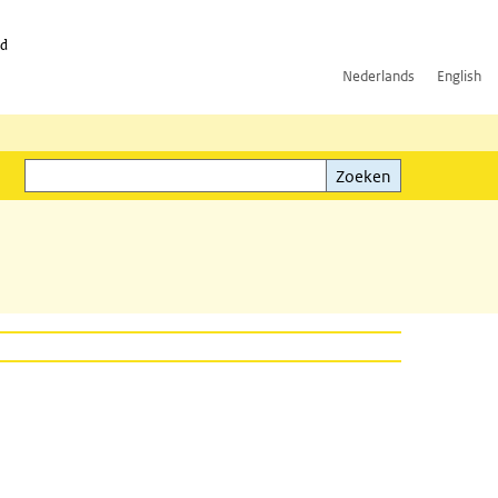
id
Nederlands
English
Zoeken
ink)
Zoeken