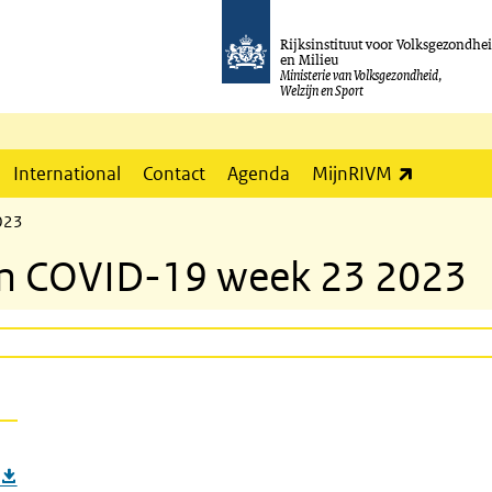
Rijksinstituut voor Volksgezondhe
en Milieu
Ministerie van Volksgezondheid,
Welzijn en Sport
(externe l
International
Contact
Agenda
MijnRIVM
023
m COVID-19 week 23 2023