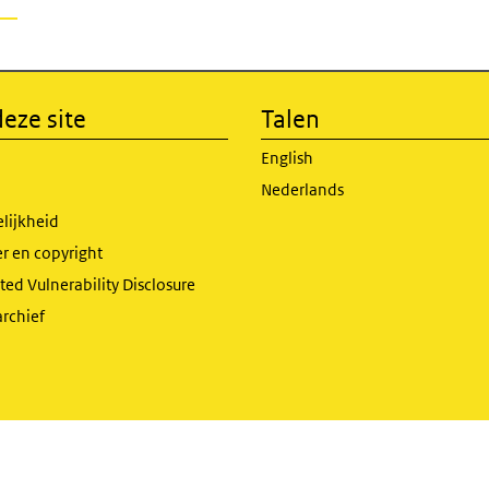
eze site
Talen
English
Nederlands
lijkheid
r en copyright
ed Vulnerability Disclosure
archief