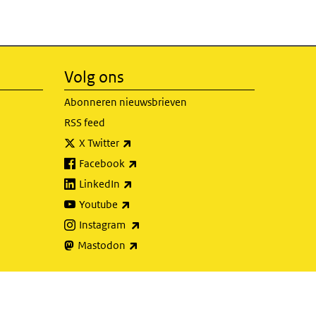
Volg ons
Abonneren nieuwsbrieven
RSS feed
(externe link)
X Twitter
(externe link)
Facebook
(externe link)
LinkedIn
(externe link)
Youtube
(externe link)
Instagram
(externe link)
Mastodon